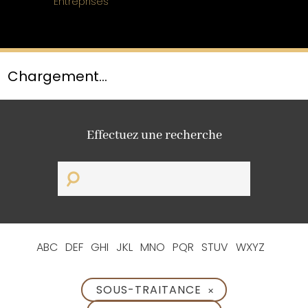
Entreprises
Chargement...
Effectuez une recherche
ABC
DEF
GHI
JKL
MNO
PQR
STUV
WXYZ
SOUS-TRAITANCE
✕