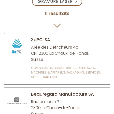
GRAVURE LASER
✕
11 résultats
3dPCI SA
Allée des Défricheurs 4b
CH-2300 La Chaux-de-Fonds
Suisse
COMPOSANTS, FOURNITURES & OUTILLAGES,
MACHINES & APPAREILS, PACKAGING, SERVICES,
SOUS-TRAITANCE
Beauregard Manufacture SA
Rue du Locle 74
2300 la Chaux-de-Fonds
Suisse