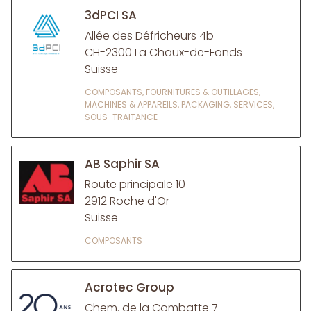
3dPCI SA
Allée des Défricheurs 4b
CH-2300 La Chaux-de-Fonds
Suisse
COMPOSANTS, FOURNITURES & OUTILLAGES,
MACHINES & APPAREILS, PACKAGING, SERVICES,
SOUS-TRAITANCE
AB Saphir SA
Route principale 10
2912 Roche d'Or
Suisse
COMPOSANTS
Acrotec Group
Chem. de la Combatte 7