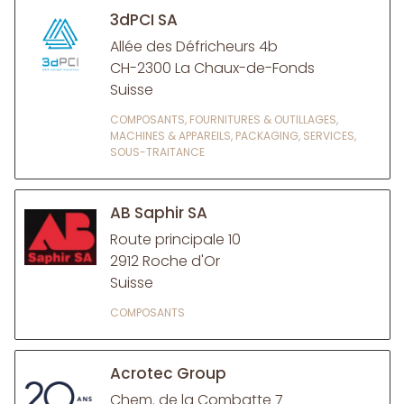
3dPCI SA
Allée des Défricheurs 4b
CH-2300 La Chaux-de-Fonds
Suisse
COMPOSANTS, FOURNITURES & OUTILLAGES,
MACHINES & APPAREILS, PACKAGING, SERVICES,
SOUS-TRAITANCE
AB Saphir SA
Route principale 10
2912 Roche d'Or
Suisse
COMPOSANTS
Acrotec Group
Chem. de la Combatte 7