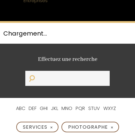
Entreprises
Chargement...
Effectuez une recherche
ABC
DEF
GHI
JKL
MNO
PQR
STUV
WXYZ
SERVICES
PHOTOGRAPHE
✕
✕