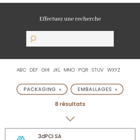
Effectuez une recherche
ABC
DEF
GHI
JKL
MNO
PQR
STUV
WXYZ
PACKAGING
EMBALLAGES
✕
✕
8 résultats
3dPCI SA