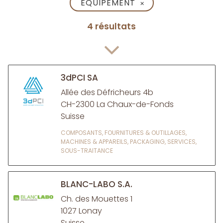
ÉQUIPEMENT
✕
4 résultats
3dPCI SA
Allée des Défricheurs 4b
CH-2300 La Chaux-de-Fonds
Suisse
COMPOSANTS, FOURNITURES & OUTILLAGES,
MACHINES & APPAREILS, PACKAGING, SERVICES,
SOUS-TRAITANCE
BLANC-LABO S.A.
Ch. des Mouettes 1
1027 Lonay
Suisse