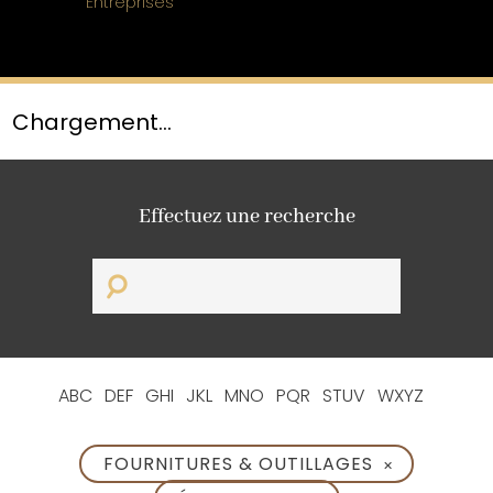
Entreprises
Chargement...
Effectuez une recherche
ABC
DEF
GHI
JKL
MNO
PQR
STUV
WXYZ
FOURNITURES & OUTILLAGES
✕