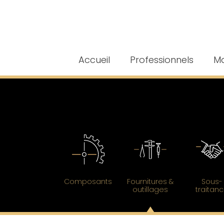
Accueil
Professionnels
Ma
Composants
Fournitures &
Sous-
outillages
traitan