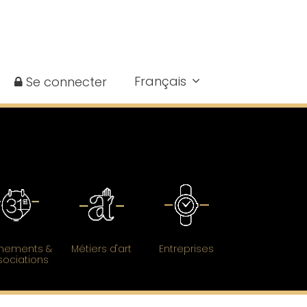
Français
Se connecter
nements &
Métiers d'art
Entreprises
sociations