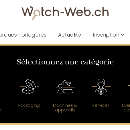
rques horlogères
Actualité
Inscription
Sélectionnez une catégorie
Packaging
Machines &
Services
Évé
ce
appareils
as