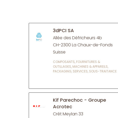
3dPCI SA
Allée des Défricheurs 4b
CH-2300 La Chaux-de-Fonds
Suisse
COMPOSANTS, FOURNITURES &
OUTILLAGES, MACHINES & APPAREILS,
PACKAGING, SERVICES, SOUS-TRAITANCE
Kif Parechoc - Groupe
Acrotec
Crêt Meylan 33