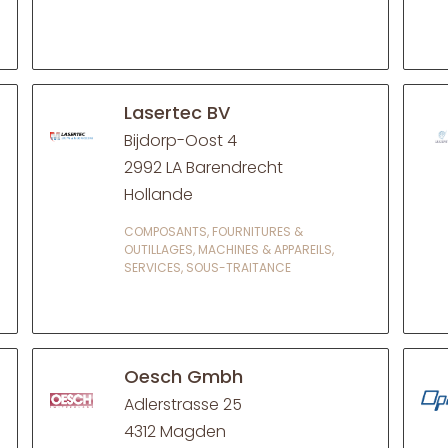
Lasertec BV
Bijdorp-Oost 4
2992 LA Barendrecht
Hollande
COMPOSANTS, FOURNITURES &
OUTILLAGES, MACHINES & APPAREILS,
SERVICES, SOUS-TRAITANCE
Oesch Gmbh
Adlerstrasse 25
4312 Magden