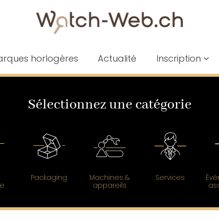
rques horlogères
Actualité
Inscription
Sélectionnez une catégorie
Packaging
Machines &
Services
Évé
ce
appareils
as