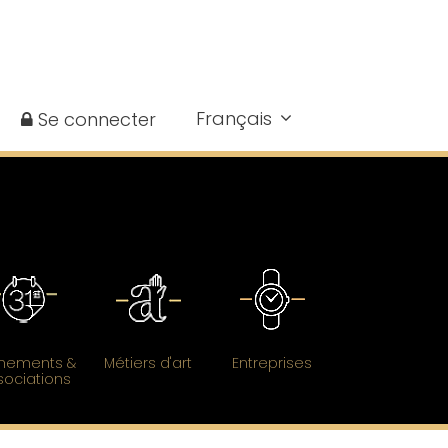
Français
Se connecter
nements &
Métiers d'art
Entreprises
sociations