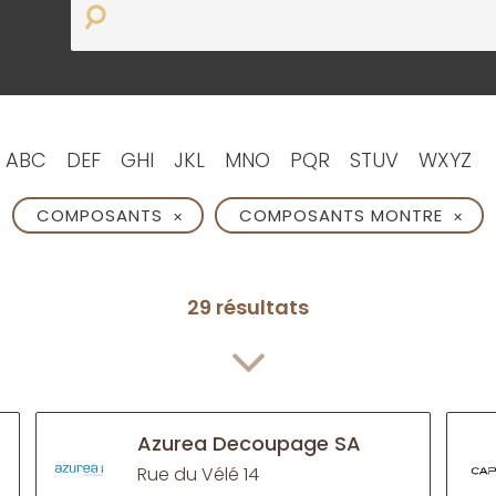
ABC
DEF
GHI
JKL
MNO
PQR
STUV
WXYZ
COMPOSANTS
COMPOSANTS MONTRE
✕
✕
29 résultats
Azurea Decoupage SA
Rue du Vélé 14