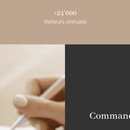
+24’000
Visiteurs annuels
Commande