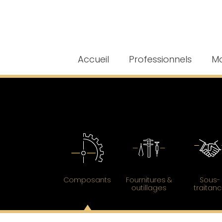
Accueil
Professionnels
Ma
Composants
Fournitures &
Sous-
outillages
traitan