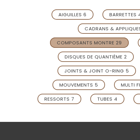
AIGUILLES 6
BARRETTES 
CADRANS & APPLIQUE
COMPOSANTS MONTRE 29
DISQUES DE QUANTIÈME 2
JOINTS & JOINT O-RING 5
MOUVEMENTS 5
MULTI F
RESSORTS 7
TUBES 4