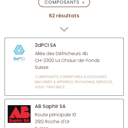
COMPOSANTS
✕
62 résultats
3dPCI SA
Allée des Défricheurs 4b
CH-2300 La Chaux-de-Fonds
Suisse
COMPOSANTS, FOURNITURES & OUTILLAGES,
MACHINES & APPAREILS, PACKAGING, SERVICES,
SOUS-TRAITANCE
AB Saphir SA
Route principale 10
2912 Roche d'Or