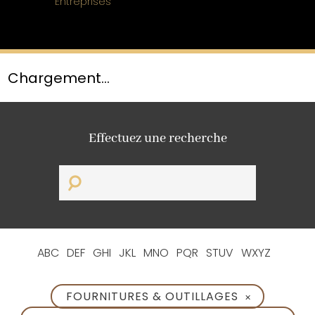
Entreprises
Chargement...
Effectuez une recherche
ABC
DEF
GHI
JKL
MNO
PQR
STUV
WXYZ
FOURNITURES & OUTILLAGES
✕