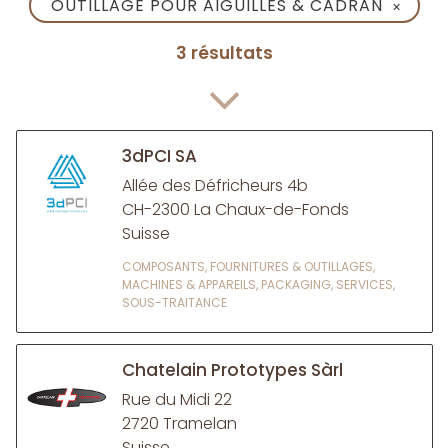
OUTILLAGE POUR AIGUILLES & CADRAN
✕
3 résultats
3dPCI SA
Allée des Défricheurs 4b
CH-2300 La Chaux-de-Fonds
Suisse
COMPOSANTS, FOURNITURES & OUTILLAGES,
MACHINES & APPAREILS, PACKAGING, SERVICES,
SOUS-TRAITANCE
Chatelain Prototypes Sàrl
Rue du Midi 22
2720 Tramelan
Suisse