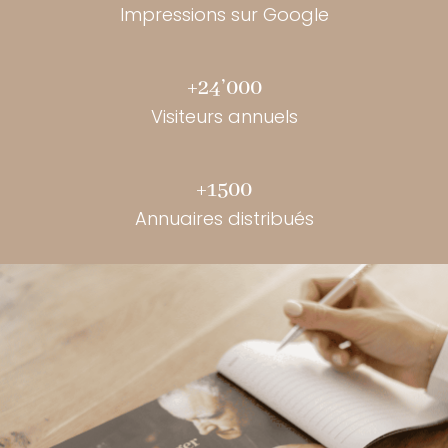
Impressions sur Google
+24’000
Visiteurs annuels
+1500
Annuaires distribués