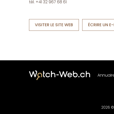
tél. +41 32 967 68 61
VISITER LE SITE WEB
ÉCRIRE UN E-
Annuair
2026 ©