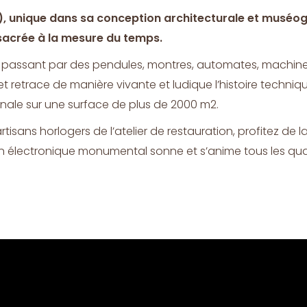
), unique dans sa conception architecturale et muséogr
sacrée à la mesure du temps.
 passant par des pendules, montres, automates, machines e
et retrace de manière vivante et ludique l’histoire techniq
tionale sur une surface de plus de 2000 m2.
artisans horlogers de l’atelier de restauration, profitez de la
on électronique monumental sonne et s’anime tous les qua