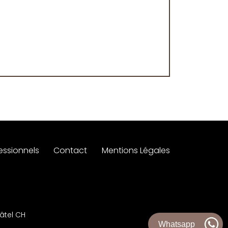
essionnels
Contact
Mentions Légales
âtel CH
Whatsapp