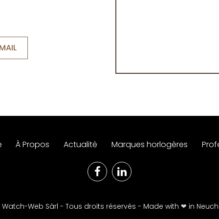
MAIL
e
À Propos
Actualité
Marques horlogères
Prof
 Watch-Web Sàrl - Tous droits réservés - Made with
❤︎
in Neuch